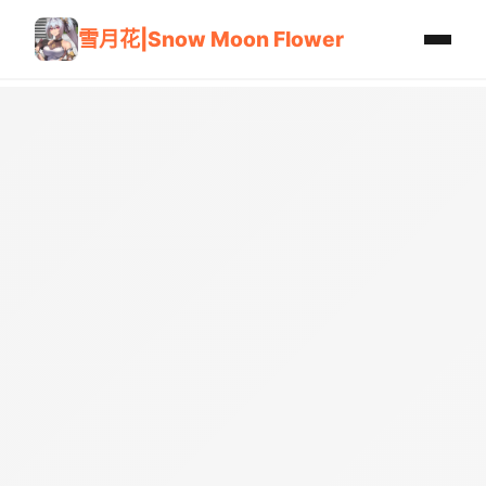
雪月花|Snow Moon Flower