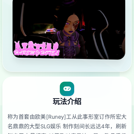
玩法介绍
称为首套由欧美[Runey]工从此事形室订作所宏大
名鼎鼎的大型SLG娱乐 制作刻间长远达4年，刷新