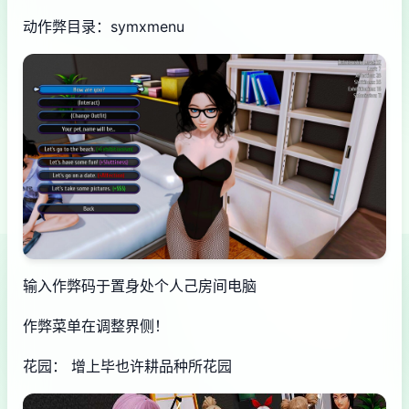
动作弊目录：symxmenu
输入作弊码于置身处个人己房间电脑
作弊菜单在调整界侧！
花园： 增上毕也许耕品种所花园