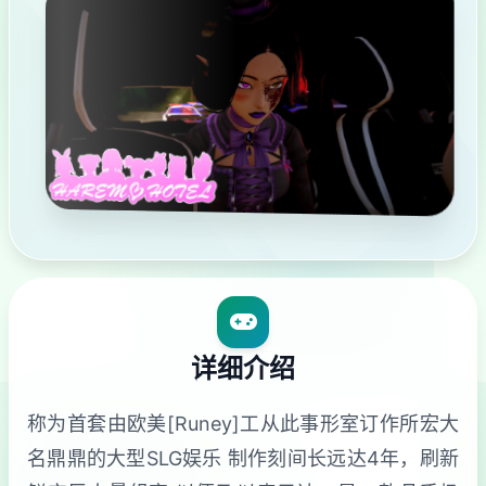
详细介绍
称为首套由欧美[Runey]工从此事形室订作所宏大
名鼎鼎的大型SLG娱乐 制作刻间长远达4年，刷新