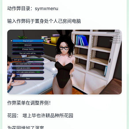
动作弊目录：symxmenu
输入作弊码于置身处个人己房间电脑
作弊菜单在调整界侧！
花园： 增上毕也许耕品种所花园
为花园增加了温室