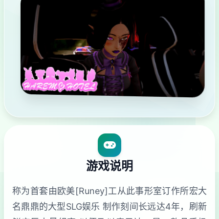
游戏说明
称为首套由欧美[Runey]工从此事形室订作所宏大
名鼎鼎的大型SLG娱乐 制作刻间长远达4年，刷新