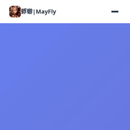
蜉蝣|MayFly