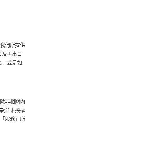
我們所提供
口及再出口
策，或是如
除非相關內
款並未授權
「服務」所