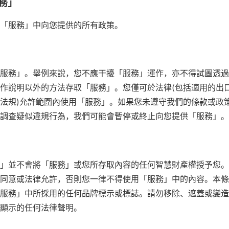
務」
「服務」中向您提供的所有政策。
服務」。舉例來說，您不應干擾「服務」運作，亦不得試圖透過
作說明以外的方法存取「服務」。您僅可於法律(包括適用的出
法規)允許範圍內使用「服務」。如果您未遵守我們的條款或政
調查疑似違規行為，我們可能會暫停或終止向您提供「服務」。
」並不會將「服務」或您所存取內容的任何智慧財產權授予您。
同意或法律允許，否則您一律不得使用「服務」中的內容。本條
服務」中所採用的任何品牌標示或標誌。請勿移除、遮蓋或變造
顯示的任何法律聲明。