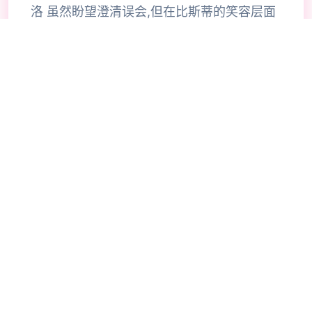
洛 虽然盼望澄清误会,但在比斯蒂的笑容层面
前头 没有法阐述本口而张头了牧场生活 伴随
着与小镇居民们的深入交流 逐渐觉得在这里
的牧场生活亦不错
🔥
💼
操作攻略
🎯
⚡
💡
🧠