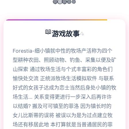
🔵
🟣
🟡
🔴
🟢
📖
游戏故事
✨
Forestia-细小镇就中性的牧场产活称为四个
型耕种农田、照顾动物、钓鱼、采集以便及矿
山探索 通过牧场生活与个式丰富彩的角色们
愉快处交流 正统派牧场生活模拟软件 与联系
好式的女孩子达成为恋士当然后身处小镇的牧
场生活… 关系变得更进行一步深入后再许许
以结婚? 搬及可可镇至的菲洛 因为镇长时的
女儿比斯蒂的误将 被误以为是为过点建立牧
场还有移居此地 本打算就是当普通居民的菲